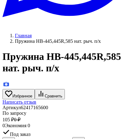
Главная
Пружина HB-445,445R,585 нат. рыч. п/х
Пружина HB-445,445R,585
нат. рыч. п/х
Избранное
Сравнить
Написать отзыв
Артикул
62417165600
По запросу
105
₽
0
₽
0
Экономия
0
Под заказ