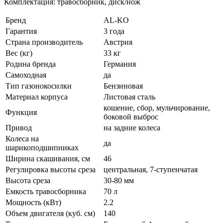
Комплектация: травосборник, диск/нож
Бренд
AL-KO
Гарантия
3 года
Страна производитель
Австрия
Вес (кг)
33 кг
Родина бренда
Германия
Самоходная
да
Тип газонокосилки
Бензиновая
Материал корпуса
Листовая сталь
кошение, сбор, мульчирование,
Функция
боковой выброс
Привод
на задние колеса
Колеса на
да
шарикоподшипниках
Ширина скашивания, см
46
Регулировка высоты среза
центральная, 7-ступенчатая
Высота среза
30-80 мм
Емкость травосборника
70 л
Мощность (кВт)
2.2
Объем двигателя (куб. см)
140