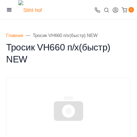
0
Главная
Тросик VH660 п/х(быстр) NEW
Тросик VH660 п/х(быстр)
NEW