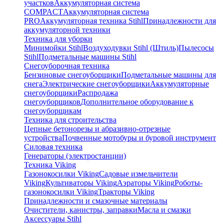
участков
Аккумуляторная система
COMPACT
Аккумуляторная система
PRO
Аккумуляторная техника Stihl
Принадлежности для
аккумуляторной техники
Техника для уборки
Минимойки Stihl
Воздуходувки Stihl (Штиль)
Пылесосы
Stihl
Подметальные машины Stihl
Снегоуборочная техника
Бензиновые снегоуборщики
Подметальные машины для
снега
Электрические снегоуборщики
Аккумуляторные
снегоуборщики
Распродажа
снегоуборщиков
Дополнительное оборудование к
снегоуборщикам
Техника для строительства
Цепные бетонорезы и абразивно-отрезные
устройства
Почвенные мотобуры и буровой инструмент
Силовая техника
Генераторы (электростанции)
Техника Viking
Газонокосилки Viking
Садовые измельчители
Viking
Культиваторы Viking
Аэраторы Viking
Роботы-
газонокосилки Viking
Тракторы Viking
Принадлежности и смазочные материалы
Очистители, канистры, заправки
Масла и смазки
Аксессуары Stihl