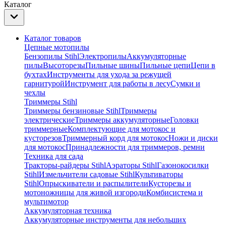
Каталог
Каталог товаров
Цепные мотопилы
Бензопилы Stihl
Электропилы
Аккумуляторные
пилы
Высоторезы
Пильные шины
Пильные цепи
Цепи в
бухтах
Инструменты для ухода за режущей
гарнитурой
Инструмент для работы в лесу
Сумки и
чехлы
Триммеры Stihl
Триммеры бензиновые Stihl
Триммеры
электрические
Триммеры аккумуляторные
Головки
триммерные
Комплектующие для мотокос и
кусторезов
Триммерный корд для мотокос
Ножи и диски
для мотокос
Принадлежности для триммеров, ремни
Техника для сада
Тракторы-райдеры Stihl
Аэраторы Stihl
Газонокосилки
Stihl
Измельчители садовые Stihl
Культиваторы
Stihl
Опрыскиватели и распылители
Кусторезы и
мотоножницы для живой изгороди
Комбисистема и
мультимотор
Аккумуляторная техника
Аккумуляторные инструменты для небольших