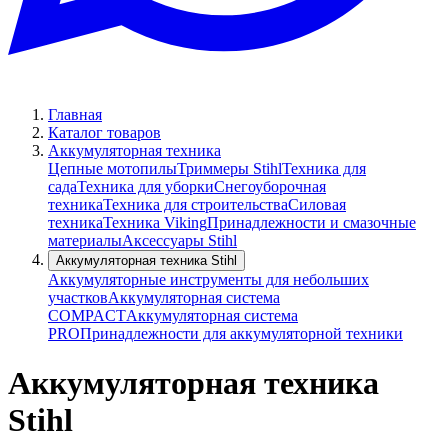
Главная
Каталог товаров
Аккумуляторная техника
Цепные мотопилы
Триммеры Stihl
Техника для
сада
Техника для уборки
Снегоуборочная
техника
Техника для строительства
Силовая
техника
Техника Viking
Принадлежности и смазочные
материалы
Аксессуары Stihl
Аккумуляторная техника Stihl
Аккумуляторные инструменты для небольших
участков
Аккумуляторная система
COMPACT
Аккумуляторная система
PRO
Принадлежности для аккумуляторной техники
Аккумуляторная техника
Stihl