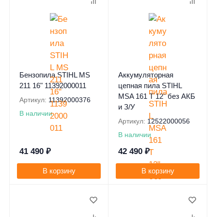
Бензопила STIHL MS
Аккумуляторная
211 16" 11392000011
цепная пила STIHL
MSA 161 T 12" без АКБ
Артикул:
11392000376
и З/У
В наличии
Артикул:
12522000056
В наличии
41 490
₽
42 490
₽
В корзину
В корзину
0