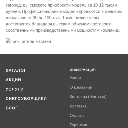
загород, вы сможете приобрести модель за 10-12 тысяч
рублей. Профессиональные модели продаются в ценовом
диапазоне от 30 до 100 тыс. Такие низкие цены
достигаются благодаря высоким объемам поставок и
собственными производственными мощностям компании.
КАТАЛОГ
ИНФОРМАЦИЯ
Акции
АКЦИИ
О компании
УСЛУГИ
Контакты (Магазин)
СНЕГОУБОРЩИКИ
Доставка
БЛОГ
Оплата
Гарантия