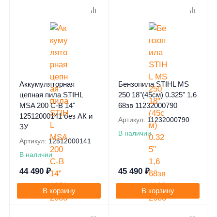
Аккумуляторная
Бензопила STIHL MS
цепная пила STIHL
250 18"(45см) 0.325" 1,6
MSA 200 C-B 14"
68зв 11232000790
12512000141 без АК и
Артикул:
11232000790
ЗУ
В наличии
Артикул:
12512000141
В наличии
44 490
₽
45 490
₽
В корзину
В корзину