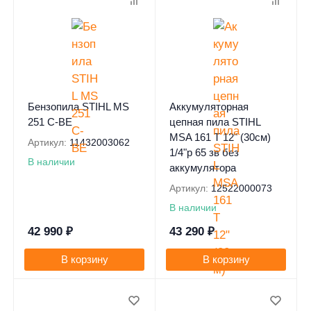
Бензопила STIHL MS
Аккумуляторная
251 C-BE
цепная пила STIHL
MSA 161 T 12" (30см)
Артикул:
11432003062
1/4"p 65 зв без
В наличии
аккумулятора
Артикул:
12522000073
В наличии
42 990
₽
43 290
₽
В корзину
В корзину
0