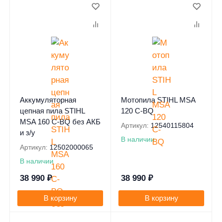
0
0
Аккумуляторная
Мотопила STIHL MSA
цепная пила STIHL
120 C-BQ
MSA 160 C-BQ без АКБ
Артикул:
12540115804
и з/у
В наличии
Артикул:
12502000065
В наличии
38 990
₽
38 990
₽
В корзину
В корзину