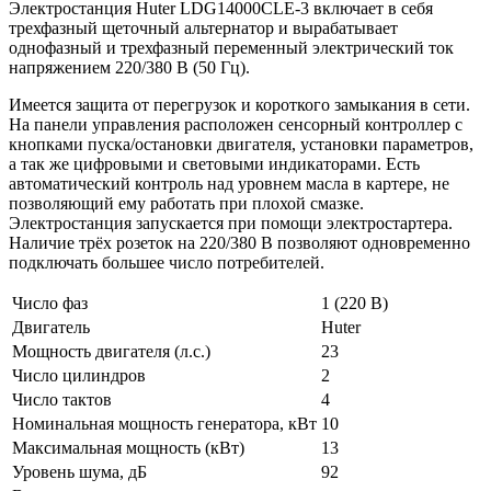
Электростанция Huter LDG14000CLE-3 включает в себя
трехфазный щеточный альтернатор
и вырабатывает
однофазный и трехфазный переменный электрический ток
напряжением 220/380 В (50 Гц)
.
Имеется защита от перегрузок и короткого замыкания в сети.
На панели управления расположен сенсорный контроллер с
кнопками пуска/остановки двигателя, установки параметров,
а так же цифровыми и световыми индикаторами
. Есть
автоматический контроль над уровнем масла в картере, не
позволяющий ему работать при плохой смазке.
Электростанция запускается при помощи электростартера.
Наличие трёх розеток на 220/380 В позволяют одновременно
подключать большее число потребителей.
Число фаз
1 (220 В)
Двигатель
Huter
Мощность двигателя (л.с.)
23
Число цилиндров
2
Число тактов
4
Номинальная мощность генератора, кВт
10
Максимальная мощность (кВт)
13
Уровень шума, дБ
92