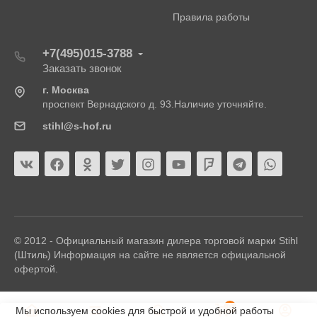
Правила работы
+7(495)015-3788
Заказать звонок
г. Москва
проспект Вернадского д. 93.Наличие уточняйте.
stihl@s-hof.ru
© 2012 - Официальный магазин дилера торговой марки Stihl
(Штиль) Информация на сайте не является официальной
офертой.
0
Мы используем cookies для быстрой и удобной работы