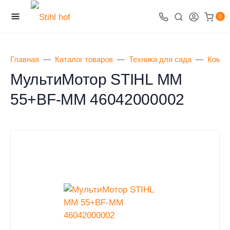
0
Главная
Каталог товаров
Техника для сада
Комби
МультиМотор STIHL MM
55+BF-MM 46042000002
0