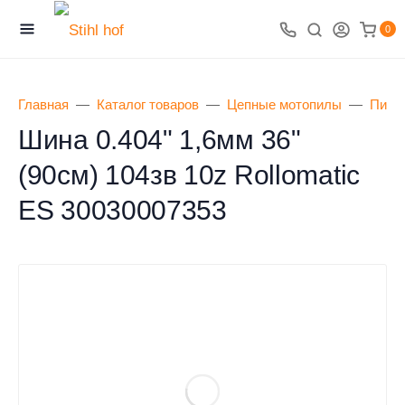
0
Главная
Каталог товаров
Цепные мотопилы
Пиль
Шина 0.404" 1,6мм 36"
(90см) 104зв 10z Rollomatic
ES 30030007353
0