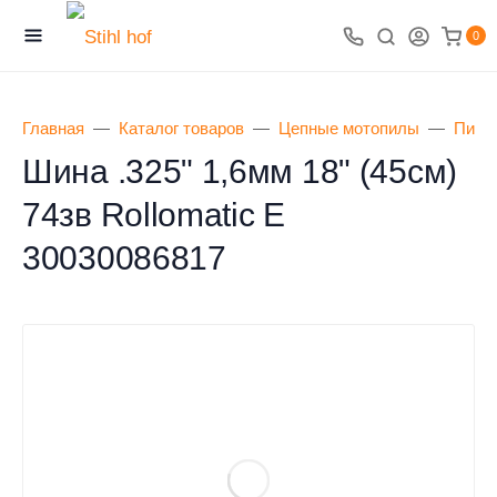
0
Главная
Каталог товаров
Цепные мотопилы
Пиль
Шина .325" 1,6мм 18" (45см)
74зв Rollomatic E
30030086817
0