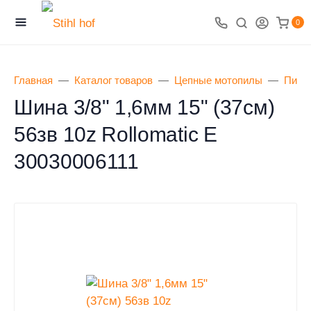
0
Главная
Каталог товаров
Цепные мотопилы
Пиль
Шина 3/8" 1,6мм 15" (37см)
56зв 10z Rollomatic E
30030006111
0