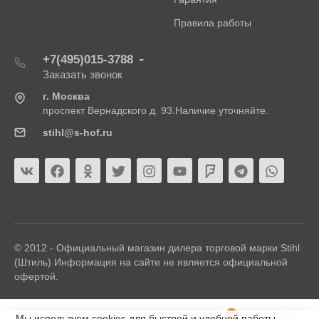
Правила работы
+7(495)015-3788
Заказать звонок
г. Москва
проспект Вернадского д. 93.Наличие уточняйте.
stihl@s-hof.ru
© 2012 - Официальный магазин дилера торговой марки Stihl
(Штиль) Информация на сайте не является официальной
офертой.
0
Мы используем cookies для быстрой и удобной работы