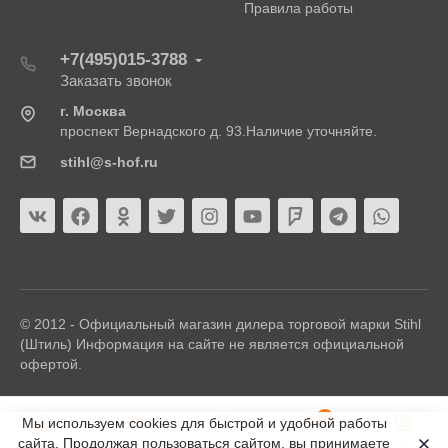
Правила работы
+7(495)015-3788
Заказать звонок
г. Москва
проспект Вернадского д. 93.Наличие уточняйте.
stihl@s-hof.ru
© 2012 - Официальный магазин дилера торговой марки Stihl
(Штиль) Информация на сайте не является официальной
офертой.
0
Мы используем cookies для быстрой и удобной работы
сайта. Продолжая пользоваться сайтом, вы принимаете