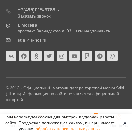
+7(495)015-3788
Заказать звонок
г. Москва
проспект Вернадского д. 93.Наличие уточняйте.
stihl@s-hof.ru
© 2012 - Официальный магазин дилера торговой марки Stihl
(Штиль) Информация на сайте не является официальной
офертой.
0
Мы используем cookies для быстрой и удобной работы
сайта. Продолжая пользоваться сайтом, вы принимаете
Главная
Каталог
Поиск
Корзина
Профиль
условия
обработки персональных данных
.