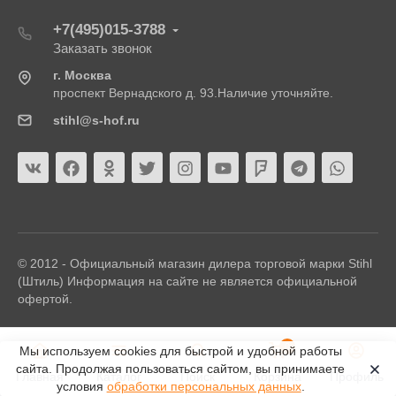
+7(495)015-3788
Заказать звонок
г. Москва
проспект Вернадского д. 93.Наличие уточняйте.
stihl@s-hof.ru
© 2012 - Официальный магазин дилера торговой марки Stihl
(Штиль) Информация на сайте не является официальной
офертой.
0
Мы используем cookies для быстрой и удобной работы
сайта. Продолжая пользоваться сайтом, вы принимаете
Главная
Каталог
Поиск
Корзина
Профиль
условия
обработки персональных данных
.