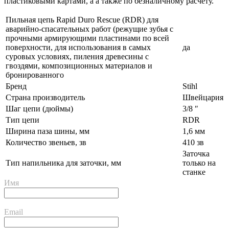
пластиковыми картами, а а также по безналичному расчету.
Пильная цепь Rapid Duro Rescue (RDR) для
аварийно-спасательных работ (режущие зубья с
прочными армирующими пластинами по всей
поверхности, для использования в самых
да
суровых условиях, пиления древесины с
гвоздями, композиционных материалов и
бронированного
Бренд
Stihl
Страна производитель
Швейцария
Шаг цепи (дюймы)
3/8 ″
Тип цепи
RDR
Ширина паза шины, мм
1,6 мм
Количество звеньев, зв
410 зв
Заточка
Тип напильника для заточки, мм
только на
станке
Имя
Email