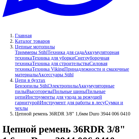
Главная
Каталог товаров
Цепные мотопилы
Триммеры Stihl
Техника для сада
Аккумуляторная
техника
Техника для уборки
Снегоуборочная
техника
Техника для строительства
Силовая
техника
Техника Viking
Принадлежности и смазочные
материалы
Аксессуары Stihl
Цепи в бухтах
Бензопилы Stihl
Электропилы
Аккумуляторные
пилы
Высоторезы
Пильные шины
Пильные
цепи
Инструменты для ухода за режущей
гарнитурой
Инструмент для работы в лесу
Сумки и
чехлы
Цепной ремень 36RDR 3/8" 1,6мм Duro 3944 006 0410
Цепной ремень 36RDR 3/8"